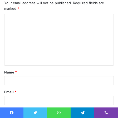
Your email address will not be published.
Required fields are
marked
*
C
o
m
m
e
n
t
Name
*
*
Email
*
Website
Facebook
Twitter
WhatsApp
Telegram
Viber