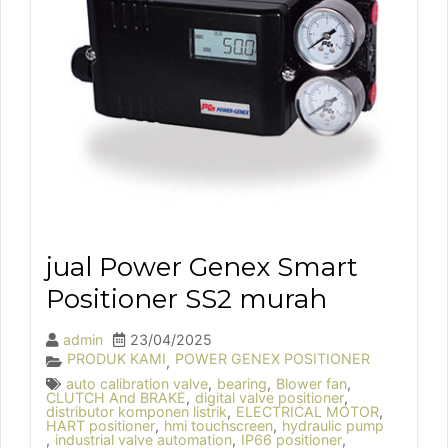
jual Power Genex Smart
Positioner SS2 murah
admin
23/04/2025
PRODUK KAMI
POWER GENEX POSITIONER
,
auto calibration valve
,
bearing
,
Blower fan
,
CLUTCH And BRAKE
,
digital valve positioner
,
distributor komponen listrik
,
ELECTRICAL MOTOR
,
HART positioner
,
hmi touchscreen
,
hydraulic pump
,
industrial valve automation
,
IP66 positioner
,