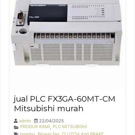
jual PLC FX3GA-60MT-CM
Mitsubishi murah
admin
22/04/2025
PRODUK KAMI
PLC MITSUBISHI
,
bearing
,
Blower fan
,
CLUTCH And BRAKE
,