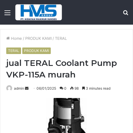
Menu
S
fo
Home
/
PRODUK KAMI
/
TERAL
TERAL
PRODUK KAMI
jual TERAL Coolant Pump
VKP-115A murah
Send
admin
06/01/2025
0
98
3 minutes read
an
email