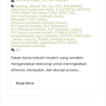
PRODUK KAMI
PLC MITSUBISHI
,
bearing
,
Blower fan
,
CLUTCH And BRAKE
,
distributor komponen listrik
,
ELECTRICAL MOTOR
,
FX3U-80MT DS
,
harga FX3U-80MT-DS
,
hmi touchscreen
,
hydraulic pump
,
Mitsubishi FX3U Series
,
pemasok peralatan otomasi industri
,
PLC industri terbaik
,
PLC Mitsubishi
,
PLC Mitsubishi terbaik
,
PLC transistor output
,
PLC untuk otomasi industri
,
POWER SUPPLY
,
programmable logic controller
,
ROTARY ENCODER
,
sensor industri
,
Sistem Otomasi Industri
,
sistem pneumatik
,
spesifikasi FX3U-80MT
,
temperature controller
(0)
Dalam dunia industri modern yang semakin
mengandalkan teknologi untuk meningkatkan
efisiensi, kecepatan, dan akurasi proses...
Read More