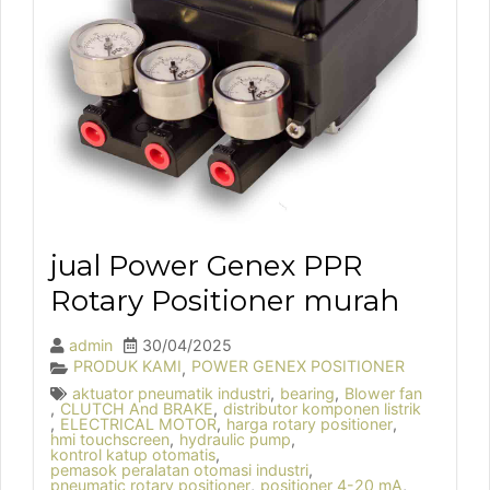
jual Power Genex PPR
Rotary Positioner murah
admin
30/04/2025
PRODUK KAMI
POWER GENEX POSITIONER
,
aktuator pneumatik industri
,
bearing
,
Blower fan
,
CLUTCH And BRAKE
,
distributor komponen listrik
,
ELECTRICAL MOTOR
,
harga rotary positioner
,
hmi touchscreen
,
hydraulic pump
,
kontrol katup otomatis
,
pemasok peralatan otomasi industri
,
pneumatic rotary positioner
,
positioner 4-20 mA
,