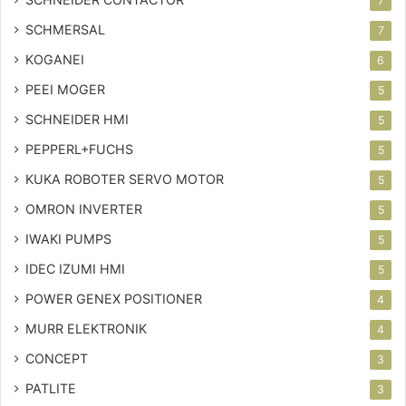
7
SCHMERSAL
7
KOGANEI
6
PEEI MOGER
5
SCHNEIDER HMI
5
PEPPERL+FUCHS
5
KUKA ROBOTER SERVO MOTOR
5
OMRON INVERTER
5
IWAKI PUMPS
5
IDEC IZUMI HMI
5
POWER GENEX POSITIONER
4
MURR ELEKTRONIK
4
CONCEPT
3
PATLITE
3