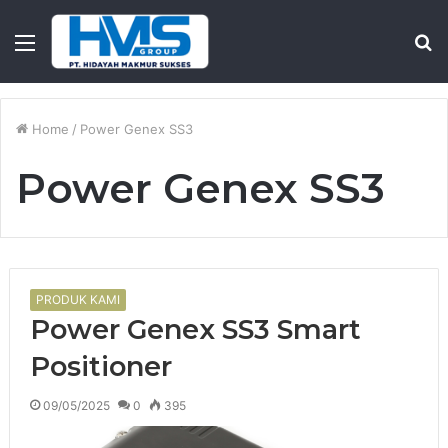
Menu
S
fo
Home
/
Power Genex SS3
Power Genex SS3
PRODUK KAMI
Power Genex SS3 Smart
Positioner
09/05/2025
0
395