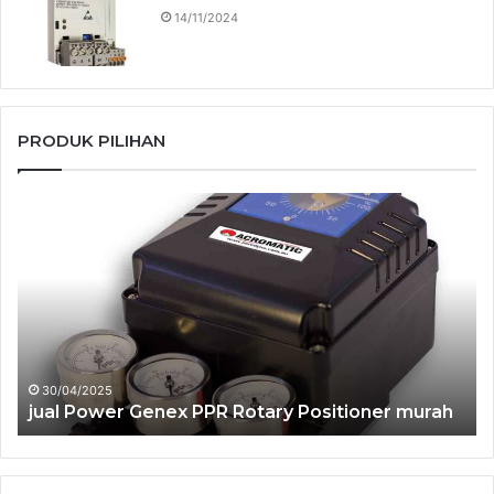
14/11/2024
PRODUK PILIHAN
jual
jua
Power
Po
Genex
Ge
PPR
RS
Rotary
Sm
Positioner
Po
murah
mu
30/04/2025
jual Power Genex PPR Rotary Positioner murah