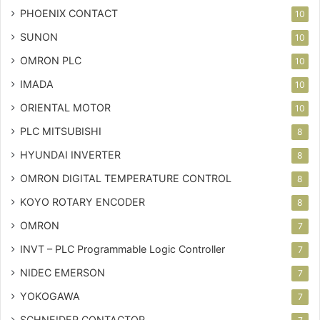
PHOENIX CONTACT
10
SUNON
10
OMRON PLC
10
IMADA
10
ORIENTAL MOTOR
10
PLC MITSUBISHI
8
HYUNDAI INVERTER
8
OMRON DIGITAL TEMPERATURE CONTROL
8
KOYO ROTARY ENCODER
8
OMRON
7
INVT – PLC
Programmable Logic Controller
7
NIDEC EMERSON
7
YOKOGAWA
7
SCHNEIDER CONTACTOR