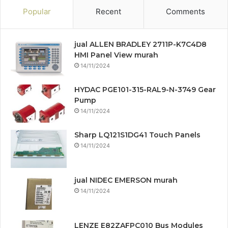
Popular
Recent
Comments
jual ALLEN BRADLEY 2711P-K7C4D8
HMI Panel View murah
14/11/2024
HYDAC PGE101-315-RAL9-N-3749 Gear
Pump
14/11/2024
Sharp LQ121S1DG41 Touch Panels
14/11/2024
jual NIDEC EMERSON murah
14/11/2024
LENZE E82ZAFPC010 Bus Modules