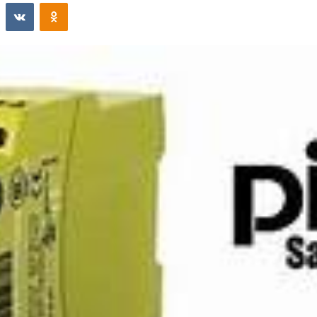
st
Reddit
VKontakte
Odnoklassniki
email