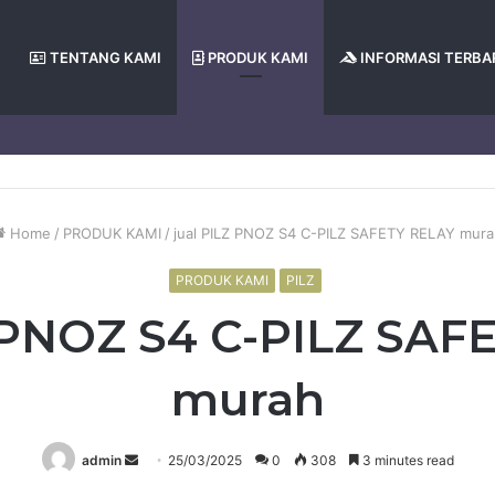
TENTANG KAMI
PRODUK KAMI
INFORMASI TERBA
Home
/
PRODUK KAMI
/
jual PILZ PNOZ S4 C-PILZ SAFETY RELAY mur
PRODUK KAMI
PILZ
Z PNOZ S4 C-PILZ SAF
murah
Send
admin
25/03/2025
0
308
3 minutes read
an