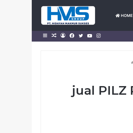
HOME
Sidebar
Random
Log
Facebook
Twitter
YouTube
Instagram
Article
In
jual PIL