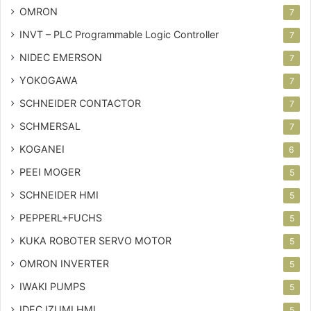
OMRON
7
INVT – PLC
Programmable Logic Controller
7
NIDEC EMERSON
7
YOKOGAWA
7
SCHNEIDER CONTACTOR
7
SCHMERSAL
7
KOGANEI
6
PEEI MOGER
5
SCHNEIDER HMI
5
PEPPERL+FUCHS
5
KUKA ROBOTER SERVO MOTOR
5
OMRON INVERTER
5
IWAKI PUMPS
5
IDEC IZUMI HMI
5