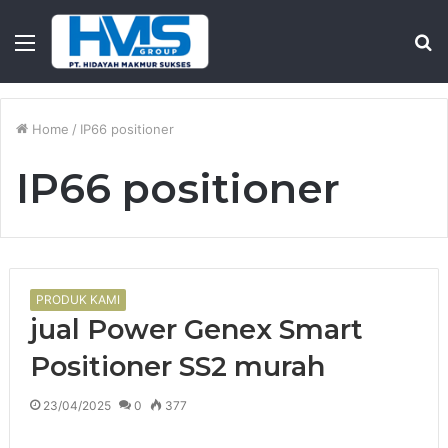
Menu
S
fo
Home
/
IP66 positioner
IP66 positioner
PRODUK KAMI
jual Power Genex Smart
Positioner SS2 murah
23/04/2025
0
377