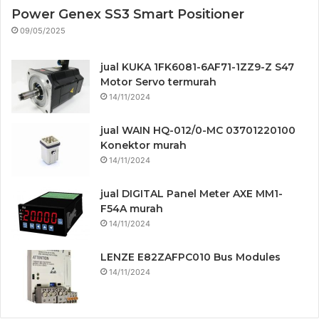
Power Genex SS3 Smart Positioner
09/05/2025
jual KUKA 1FK6081-6AF71-1ZZ9-Z S47
Motor Servo termurah
14/11/2024
jual WAIN HQ-012/0-MC 03701220100
Konektor murah
14/11/2024
jual DIGITAL Panel Meter AXE MM1-
F54A murah
14/11/2024
LENZE E82ZAFPC010 Bus Modules
14/11/2024