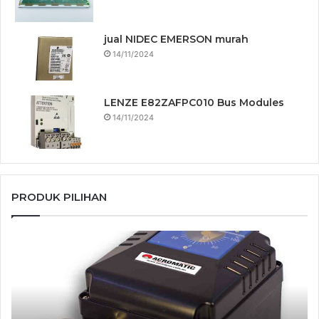
jual NIDEC EMERSON murah
14/11/2024
LENZE E82ZAFPC010 Bus Modules
14/11/2024
PRODUK PILIHAN
jual
jua
Power
Po
Genex
Ge
PPR
RS
Rotary
Sm
Positioner
Po