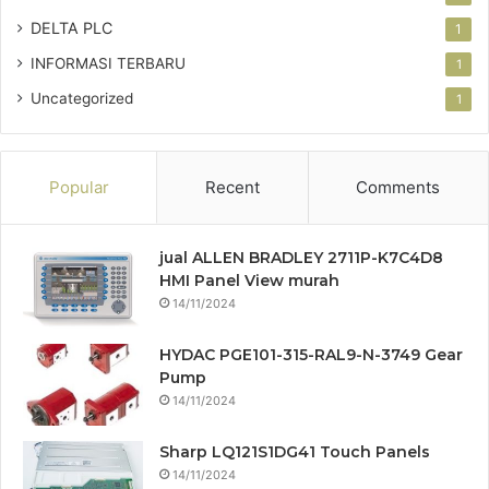
DELTA PLC
1
INFORMASI TERBARU
1
Uncategorized
1
Popular
Recent
Comments
jual ALLEN BRADLEY 2711P-K7C4D8
HMI Panel View murah
14/11/2024
HYDAC PGE101-315-RAL9-N-3749 Gear
Pump
14/11/2024
Sharp LQ121S1DG41 Touch Panels
14/11/2024