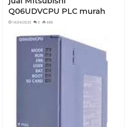
jual Mitsubishi
Q06UDVCPU PLC murah
14/04/2025
0
489