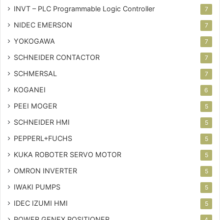
INVT – PLC
Programmable Logic Controller
7
NIDEC EMERSON
7
YOKOGAWA
7
SCHNEIDER CONTACTOR
7
SCHMERSAL
7
KOGANEI
6
PEEI MOGER
5
SCHNEIDER HMI
5
PEPPERL+FUCHS
5
KUKA ROBOTER SERVO MOTOR
5
OMRON INVERTER
5
IWAKI PUMPS
5
IDEC IZUMI HMI
5
POWER GENEX POSITIONER
4