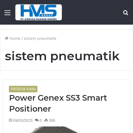
Menu
S
fo
Home
/
sistem pneumatik
sistem pneumatik
PRODUK KAMI
Power Genex SS3 Smart
Positioner
09/05/2025
0
395