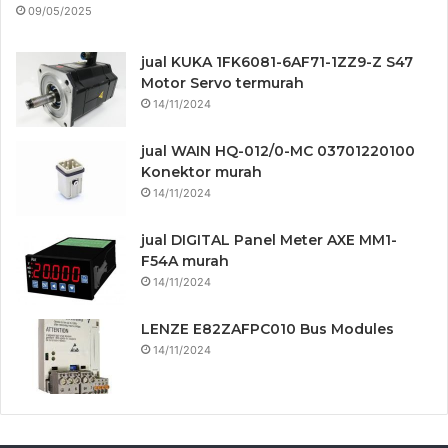
09/05/2025
jual KUKA 1FK6081-6AF71-1ZZ9-Z S47
Motor Servo termurah
14/11/2024
jual WAIN HQ-012/0-MC 03701220100
Konektor murah
14/11/2024
jual DIGITAL Panel Meter AXE MM1-
F54A murah
14/11/2024
LENZE E82ZAFPC010 Bus Modules
14/11/2024