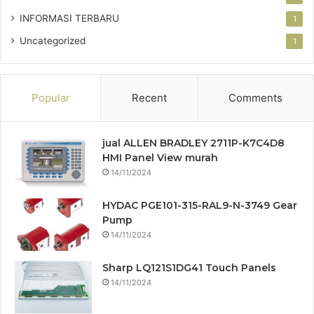
INFORMASI TERBARU
1
Uncategorized
1
Popular
Recent
Comments
jual ALLEN BRADLEY 2711P-K7C4D8
HMI Panel View murah
14/11/2024
HYDAC PGE101-315-RAL9-N-3749 Gear
Pump
14/11/2024
Sharp LQ121S1DG41 Touch Panels
14/11/2024