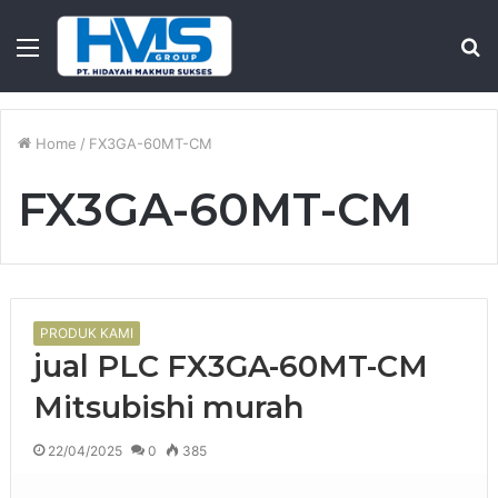
Menu
S
fo
Home
/
FX3GA-60MT-CM
FX3GA-60MT-CM
PRODUK KAMI
jual PLC FX3GA-60MT-CM
Mitsubishi murah
22/04/2025
0
385