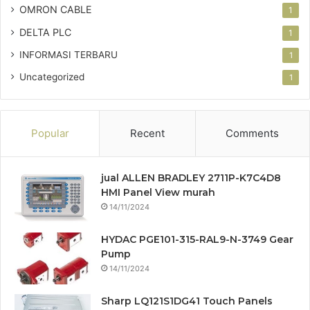
OMRON CABLE
1
DELTA PLC
1
INFORMASI TERBARU
1
Uncategorized
1
Popular
Recent
Comments
jual ALLEN BRADLEY 2711P-K7C4D8
HMI Panel View murah
14/11/2024
HYDAC PGE101-315-RAL9-N-3749 Gear
Pump
14/11/2024
Sharp LQ121S1DG41 Touch Panels