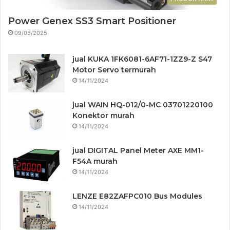
Power Genex SS3 Smart Positioner
09/05/2025
jual KUKA 1FK6081-6AF71-1ZZ9-Z S47
Motor Servo termurah
14/11/2024
jual WAIN HQ-012/0-MC 03701220100
Konektor murah
14/11/2024
jual DIGITAL Panel Meter AXE MM1-
F54A murah
14/11/2024
LENZE E82ZAFPC010 Bus Modules
14/11/2024