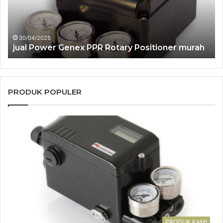
Positioner
Po
murah
mu
30/04/2025
jual Power Genex PPR Rotary Positioner murah
PRODUK POPULER
PRODUK KAMI