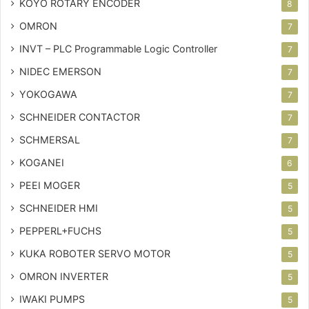
KOYO ROTARY ENCODER
8
OMRON
7
INVT – PLC
Programmable Logic Controller
7
NIDEC EMERSON
7
YOKOGAWA
7
SCHNEIDER CONTACTOR
7
SCHMERSAL
7
KOGANEI
6
PEEI MOGER
5
SCHNEIDER HMI
5
PEPPERL+FUCHS
5
KUKA ROBOTER SERVO MOTOR
5
OMRON INVERTER
5
IWAKI PUMPS
5