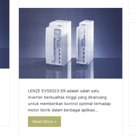
jual
Power
Genex
PPR
Rotary
Positioner
murah
LENZE EVS9323-ER adalah salah satu
5
30/04/2025
inverter berkualitas tinggi yang dirancang
Genex SS3 Smart
jual Power Genex PPR
untuk memberikan kontrol optimal terhadap
ner
Rotary Positioner murah
motor listrik dalam berbagai aplikasi…
Read More »