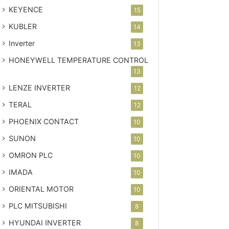
KEYENCE
15
KUBLER
14
Inverter
13
HONEYWELL TEMPERATURE CONTROL
13
LENZE INVERTER
12
TERAL
12
PHOENIX CONTACT
10
SUNON
10
OMRON PLC
10
IMADA
10
ORIENTAL MOTOR
10
PLC MITSUBISHI
8
HYUNDAI INVERTER
8