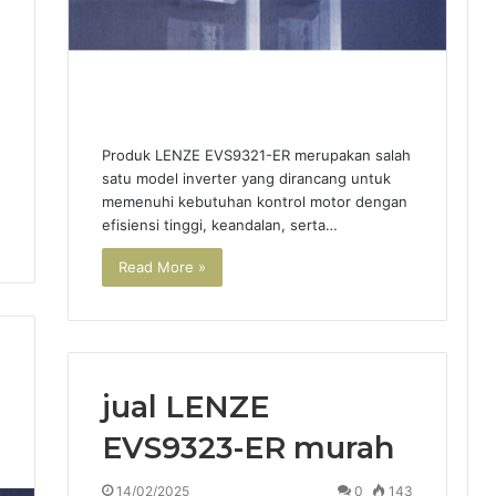
Produk LENZE EVS9321-ER merupakan salah
satu model inverter yang dirancang untuk
memenuhi kebutuhan kontrol motor dengan
efisiensi tinggi, keandalan, serta…
Read More »
jual LENZE
EVS9323-ER murah
1
14/02/2025
0
143