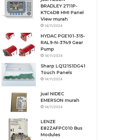
BRADLEY 2711P-
K7C4D8 HMI Panel
View murah
14/11/2024
HYDAC PGE101-315-
RAL9-N-3749 Gear
Pump
14/11/2024
Sharp LQ121S1DG41
Touch Panels
14/11/2024
jual NIDEC
EMERSON murah
14/11/2024
LENZE
E82ZAFPC010 Bus
Modules