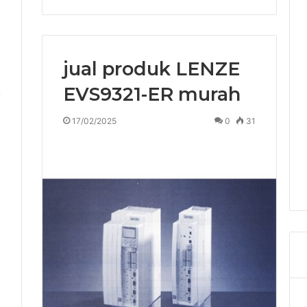
jual produk LENZE
EVS9321-ER murah
7
17/02/2025
0
31