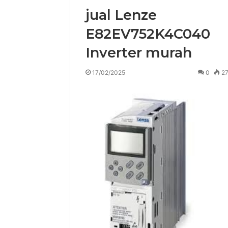
jual Lenze
E82EV752K4C040
Inverter murah
17/02/2025
0
2