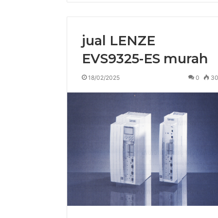
jual LENZE
EVS9325-ES murah
18/02/2025
0
3