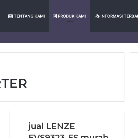
TENTANG KAMI
PRODUK KAMI
INFORMASI TERBA
RTER
jual LENZE
EVS9323-ES murah