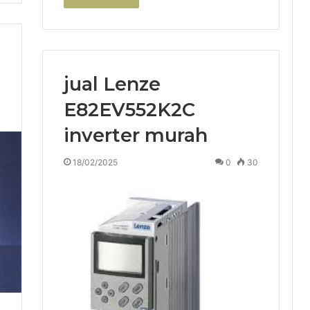
jual Lenze
E82EV552K2C
0
inverter murah
18/02/2025
0
30