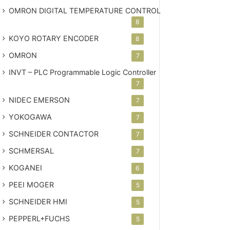
OMRON DIGITAL TEMPERATURE CONTROL
8
KOYO ROTARY ENCODER
8
OMRON
7
INVT – PLC
Programmable Logic Controller
7
NIDEC EMERSON
7
YOKOGAWA
7
SCHNEIDER CONTACTOR
7
SCHMERSAL
7
KOGANEI
6
PEEI MOGER
5
SCHNEIDER HMI
5
PEPPERL+FUCHS
5