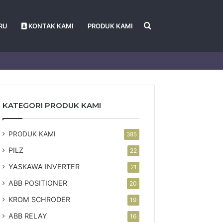
Search
RU
KONTAK KAMI
PRODUK KAMI
for
KATEGORI PRODUK KAMI
PRODUK KAMI
385
PILZ
22
YASKAWA INVERTER
21
ABB POSITIONER
20
KROM SCHRODER
19
ABB RELAY
16