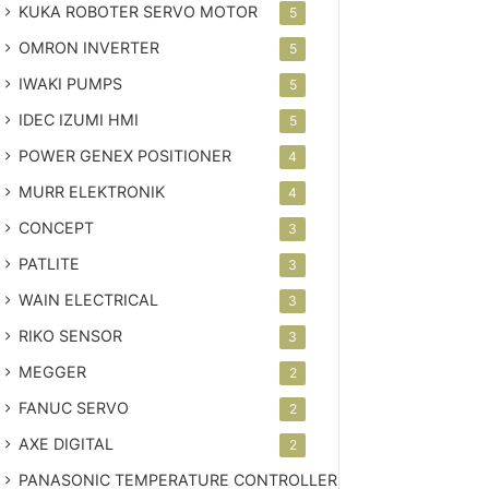
KUKA ROBOTER SERVO MOTOR
5
OMRON INVERTER
5
IWAKI PUMPS
5
IDEC IZUMI HMI
5
POWER GENEX POSITIONER
4
MURR ELEKTRONIK
4
CONCEPT
3
PATLITE
3
WAIN ELECTRICAL
3
RIKO SENSOR
3
MEGGER
2
FANUC SERVO
2
AXE DIGITAL
2
PANASONIC TEMPERATURE CONTROLLER