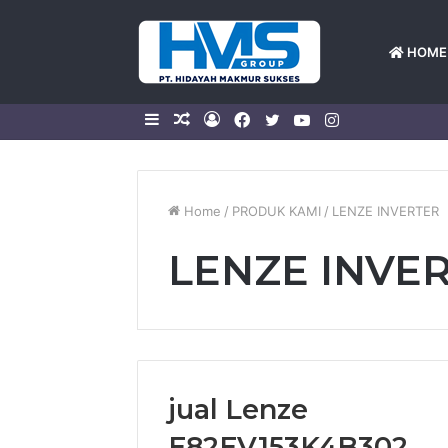
HOME
Sidebar
Random
Log
Facebook
Twitter
YouTube
Instagram
Article
In
Home
/
PRODUK KAMI
/
LENZE INVERTER
LENZE INVE
jual Lenze
E82EV153K4B302