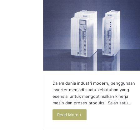
jual
Power
PILZ
Genex
PNOZ
SS3
E3.1p
Smart
PILZ
Positioner
Dalam dunia industri modern, penggunaan
SAFETY
inverter menjadi suatu kebutuhan yang
RELAY
esensial untuk mengoptimalkan kinerja
25/03/2025
09/05/202
murah
mesin dan proses produksi. Salah satu…
jual PILZ PNOZ E3.1p PILZ
Power 
SAFETY RELAY murah
Positio
Read More »