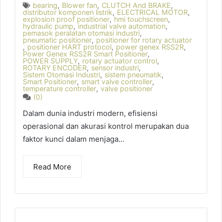
bearing
,
Blower fan
,
CLUTCH And BRAKE
,
distributor komponen listrik
,
ELECTRICAL MOTOR
,
explosion proof positioner
,
hmi touchscreen
,
hydraulic pump
,
industrial valve automation
,
pemasok peralatan otomasi industri
,
pneumatic positioner
,
positioner for rotary actuator
,
positioner HART protocol
,
power genex RSS2R
,
Power Genex RSS2R Smart Positioner
,
POWER SUPPLY
,
rotary actuator control
,
ROTARY ENCODER
,
sensor industri
,
Sistem Otomasi Industri
,
sistem pneumatik
,
Smart Positioner
,
smart valve controller
,
temperature controller
,
valve positioner
(0)
Dalam dunia industri modern, efisiensi
operasional dan akurasi kontrol merupakan dua
faktor kunci dalam menjaga...
Read More