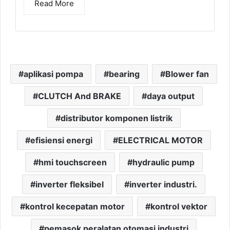
Read More
aplikasi pompa
bearing
Blower fan
CLUTCH And BRAKE
daya output
distributor komponen listrik
efisiensi energi
ELECTRICAL MOTOR
hmi touchscreen
hydraulic pump
inverter fleksibel
inverter industri.
kontrol kecepatan motor
kontrol vektor
pemasok peralatan otomasi industri