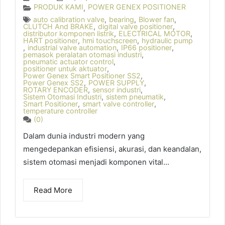
PRODUK KAMI
POWER GENEX POSITIONER
,
auto calibration valve
,
bearing
,
Blower fan
,
CLUTCH And BRAKE
,
digital valve positioner
,
distributor komponen listrik
,
ELECTRICAL MOTOR
,
HART positioner
,
hmi touchscreen
,
hydraulic pump
,
industrial valve automation
,
IP66 positioner
,
pemasok peralatan otomasi industri
,
pneumatic actuator control
,
positioner untuk aktuator
,
Power Genex Smart Positioner SS2
,
Power Genex SS2
,
POWER SUPPLY
,
ROTARY ENCODER
,
sensor industri
,
Sistem Otomasi Industri
,
sistem pneumatik
,
Smart Positioner
,
smart valve controller
,
temperature controller
(0)
Dalam dunia industri modern yang
mengedepankan efisiensi, akurasi, dan keandalan,
sistem otomasi menjadi komponen vital...
Read More