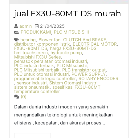
jual FX3U-80MT DS murah
admin
21/04/2025
PRODUK KAMI
PLC MITSUBISHI
,
bearing
,
Blower fan
,
CLUTCH And BRAKE
,
distributor komponen listrik
,
ELECTRICAL MOTOR
,
FX3U-80MT DS
,
harga FX3U-80MT-DS
,
hmi touchscreen
,
hydraulic pump
,
Mitsubishi FX3U Series
,
pemasok peralatan otomasi industri
,
PLC industri terbaik
,
PLC Mitsubishi
,
PLC Mitsubishi terbaik
,
PLC transistor output
,
PLC untuk otomasi industri
,
POWER SUPPLY
,
programmable logic controller
,
ROTARY ENCODER
,
sensor industri
,
Sistem Otomasi Industri
,
sistem pneumatik
,
spesifikasi FX3U-80MT
,
temperature controller
(0)
Dalam dunia industri modern yang semakin
mengandalkan teknologi untuk meningkatkan
efisiensi, kecepatan, dan akurasi proses...