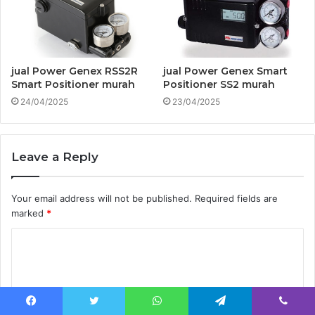
jual Power Genex RSS2R
jual Power Genex Smart
Smart Positioner murah
Positioner SS2 murah
24/04/2025
23/04/2025
Leave a Reply
Your email address will not be published.
Required fields are
marked
*
C
o
m
m
Facebook
Twitter
WhatsApp
Telegram
Viber