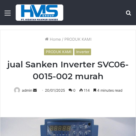
Menu
S
fo
Home
/
PRODUK KAMI
PRODUK KAMI
Inverter
jual Sanken Inverter SVC06-
0015-002 murah
Send
admin
20/01/2025
0
114
4 minutes read
an
email