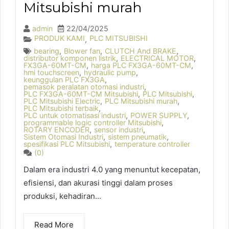
Mitsubishi murah
admin
22/04/2025
PRODUK KAMI
PLC MITSUBISHI
,
bearing
,
Blower fan
,
CLUTCH And BRAKE
,
distributor komponen listrik
,
ELECTRICAL MOTOR
,
FX3GA-60MT-CM
,
harga PLC FX3GA-60MT-CM
,
hmi touchscreen
,
hydraulic pump
,
keunggulan PLC FX3GA
,
pemasok peralatan otomasi industri
,
PLC FX3GA-60MT-CM Mitsubishi
,
PLC Mitsubishi
,
PLC Mitsubishi Electric
,
PLC Mitsubishi murah
,
PLC Mitsubishi terbaik
,
PLC untuk otomatisasi industri
,
POWER SUPPLY
,
programmable logic controller Mitsubishi
,
ROTARY ENCODER
,
sensor industri
,
Sistem Otomasi Industri
,
sistem pneumatik
,
spesifikasi PLC Mitsubishi
,
temperature controller
(0)
Dalam era industri 4.0 yang menuntut kecepatan,
efisiensi, dan akurasi tinggi dalam proses
produksi, kehadiran...
Read More