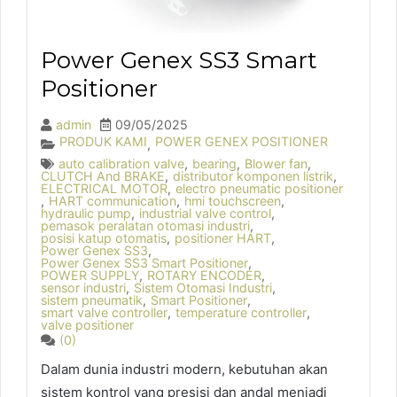
Power Genex SS3 Smart
Positioner
admin
09/05/2025
PRODUK KAMI
POWER GENEX POSITIONER
,
auto calibration valve
,
bearing
,
Blower fan
,
CLUTCH And BRAKE
,
distributor komponen listrik
,
ELECTRICAL MOTOR
,
electro pneumatic positioner
,
HART communication
,
hmi touchscreen
,
hydraulic pump
,
industrial valve control
,
pemasok peralatan otomasi industri
,
posisi katup otomatis
,
positioner HART
,
Power Genex SS3
,
Power Genex SS3 Smart Positioner
,
POWER SUPPLY
,
ROTARY ENCODER
,
sensor industri
,
Sistem Otomasi Industri
,
sistem pneumatik
,
Smart Positioner
,
smart valve controller
,
temperature controller
,
valve positioner
(0)
Dalam dunia industri modern, kebutuhan akan
sistem kontrol yang presisi dan andal menjadi