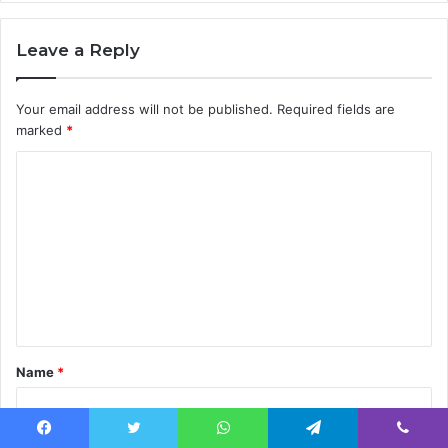
Leave a Reply
Your email address will not be published.
Required fields are
marked
*
C
o
m
m
e
n
t
Name
*
*
Email
*
Facebook
Twitter
WhatsApp
Telegram
Viber