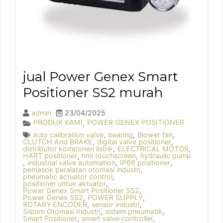
jual Power Genex Smart
Positioner SS2 murah
admin
23/04/2025
PRODUK KAMI
POWER GENEX POSITIONER
,
auto calibration valve
,
bearing
,
Blower fan
,
CLUTCH And BRAKE
,
digital valve positioner
,
distributor komponen listrik
,
ELECTRICAL MOTOR
,
HART positioner
,
hmi touchscreen
,
hydraulic pump
,
industrial valve automation
,
IP66 positioner
,
pemasok peralatan otomasi industri
,
pneumatic actuator control
,
positioner untuk aktuator
,
Power Genex Smart Positioner SS2
,
Power Genex SS2
,
POWER SUPPLY
,
ROTARY ENCODER
,
sensor industri
,
Sistem Otomasi Industri
,
sistem pneumatik
,
Smart Positioner
,
smart valve controller
,