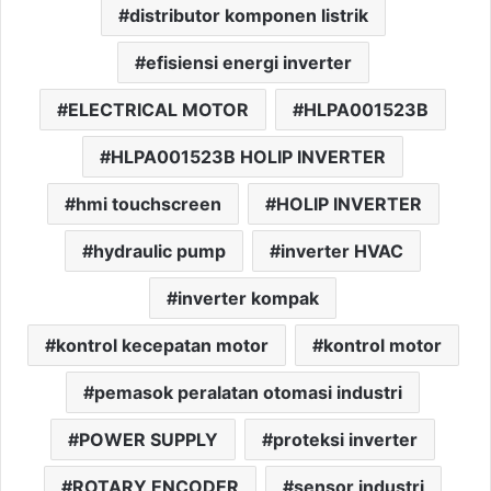
distributor komponen listrik
efisiensi energi inverter
ELECTRICAL MOTOR
HLPA001523B
HLPA001523B HOLIP INVERTER
hmi touchscreen
HOLIP INVERTER
hydraulic pump
inverter HVAC
inverter kompak
kontrol kecepatan motor
kontrol motor
pemasok peralatan otomasi industri
POWER SUPPLY
proteksi inverter
ROTARY ENCODER
sensor industri