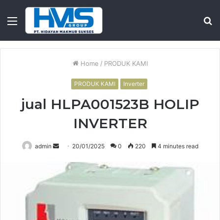
Menu
S
fo
Home
/
PRODUK KAMI
PRODUK KAMI
Inverter
jual HLPA001523B HOLIP
INVERTER
Send
admin
20/01/2025
0
220
4 minutes read
an
email