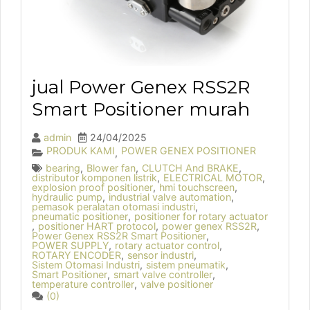
jual Power Genex RSS2R
Smart Positioner murah
admin
24/04/2025
PRODUK KAMI
POWER GENEX POSITIONER
,
bearing
,
Blower fan
,
CLUTCH And BRAKE
,
distributor komponen listrik
,
ELECTRICAL MOTOR
,
explosion proof positioner
,
hmi touchscreen
,
hydraulic pump
,
industrial valve automation
,
pemasok peralatan otomasi industri
,
pneumatic positioner
,
positioner for rotary actuator
,
positioner HART protocol
,
power genex RSS2R
,
Power Genex RSS2R Smart Positioner
,
POWER SUPPLY
,
rotary actuator control
,
ROTARY ENCODER
,
sensor industri
,
Sistem Otomasi Industri
,
sistem pneumatik
,
Smart Positioner
,
smart valve controller
,
temperature controller
,
valve positioner
(0)