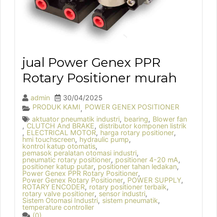
jual Power Genex PPR
Rotary Positioner murah
admin
30/04/2025
PRODUK KAMI
POWER GENEX POSITIONER
,
aktuator pneumatik industri
,
bearing
,
Blower fan
,
CLUTCH And BRAKE
,
distributor komponen listrik
,
ELECTRICAL MOTOR
,
harga rotary positioner
,
hmi touchscreen
,
hydraulic pump
,
kontrol katup otomatis
,
pemasok peralatan otomasi industri
,
pneumatic rotary positioner
,
positioner 4-20 mA
,
positioner katup putar
,
positioner tahan ledakan
,
Power Genex PPR Rotary Positioner
,
Power Genex Rotary Positioner
,
POWER SUPPLY
,
ROTARY ENCODER
,
rotary positioner terbaik
,
rotary valve positioner
,
sensor industri
,
Sistem Otomasi Industri
,
sistem pneumatik
,
temperature controller
(0)