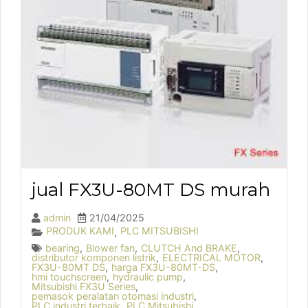
jual FX3U-80MT DS murah
admin
21/04/2025
PRODUK KAMI
PLC MITSUBISHI
,
bearing
,
Blower fan
,
CLUTCH And BRAKE
,
distributor komponen listrik
,
ELECTRICAL MOTOR
,
FX3U-80MT DS
,
harga FX3U-80MT-DS
,
hmi touchscreen
,
hydraulic pump
,
Mitsubishi FX3U Series
,
pemasok peralatan otomasi industri
,
PLC industri terbaik
,
PLC Mitsubishi
,