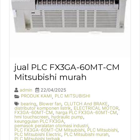
jual PLC FX3GA-60MT-CM
Mitsubishi murah
admin
22/04/2025
PRODUK KAMI
PLC MITSUBISHI
,
bearing
,
Blower fan
,
CLUTCH And BRAKE
,
distributor komponen listrik
,
ELECTRICAL MOTOR
,
FX3GA-60MT-CM
,
harga PLC FX3GA-60MT-CM
,
hmi touchscreen
,
hydraulic pump
,
keunggulan PLC FX3GA
,
pemasok peralatan otomasi industri
,
PLC FX3GA-60MT-CM Mitsubishi
,
PLC Mitsubishi
,
PLC Mitsubishi Electric
,
PLC Mitsubishi murah
,
PLC Mitsubishi terbaik
,