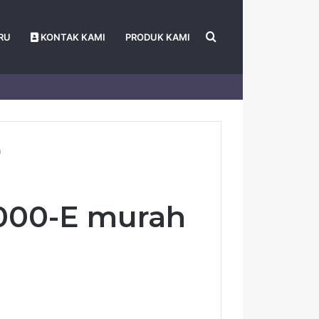
Search
RU
KONTAK KAMI
PRODUK KAMI
for
h
000-E murah