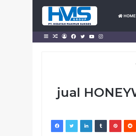
HOME
Sidebar
Random
Log
Facebook
Twitter
YouTube
Instagram
Article
In
jual HONEY
Facebook
Twitter
LinkedIn
Tumblr
Pintere