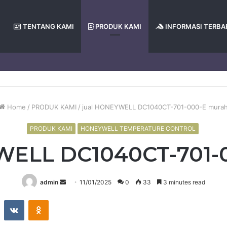
TENTANG KAMI
PRODUK KAMI
INFORMASI TERBA
Home
/
PRODUK KAMI
/
jual HONEYWELL DC1040CT-701-000-E mura
PRODUK KAMI
HONEYWELL TEMPERATURE CONTROL
WELL DC1040CT-701-
Send
admin
11/01/2025
0
33
3 minutes read
an
st
Reddit
VKontakte
Odnoklassniki
email