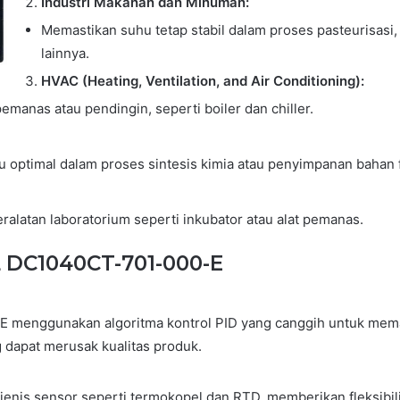
Industri Makanan dan Minuman:
Memastikan suhu tetap stabil dalam proses pasteurisasi
lainnya.
HVAC (Heating, Ventilation, and Air Conditioning):
manas atau pendingin, seperti boiler dan chiller.
 optimal dalam proses sintesis kimia atau penyimpanan bahan 
ralatan laboratorium seperti inkubator atau alat pemanas.
DC1040CT-701-000-E
nggunakan algoritma kontrol PID yang canggih untuk memasti
g dapat merusak kualitas produk.
enis sensor seperti termokopel dan RTD, memberikan fleksibili