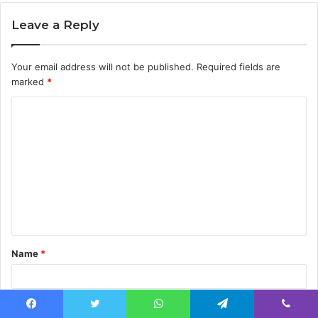
Leave a Reply
Your email address will not be published.
Required fields are
marked
*
C
o
m
m
e
n
t
Name
*
*
Email
*
Facebook
Twitter
WhatsApp
Telegram
Viber