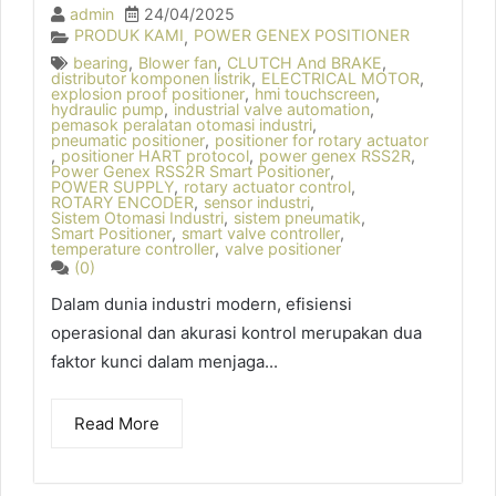
admin
24/04/2025
PRODUK KAMI
POWER GENEX POSITIONER
,
bearing
,
Blower fan
,
CLUTCH And BRAKE
,
distributor komponen listrik
,
ELECTRICAL MOTOR
,
explosion proof positioner
,
hmi touchscreen
,
hydraulic pump
,
industrial valve automation
,
pemasok peralatan otomasi industri
,
pneumatic positioner
,
positioner for rotary actuator
,
positioner HART protocol
,
power genex RSS2R
,
Power Genex RSS2R Smart Positioner
,
POWER SUPPLY
,
rotary actuator control
,
ROTARY ENCODER
,
sensor industri
,
Sistem Otomasi Industri
,
sistem pneumatik
,
Smart Positioner
,
smart valve controller
,
temperature controller
,
valve positioner
(0)
Dalam dunia industri modern, efisiensi
operasional dan akurasi kontrol merupakan dua
faktor kunci dalam menjaga...
Read More