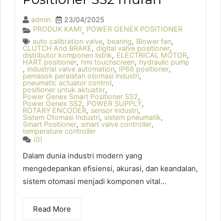
admin
23/04/2025
PRODUK KAMI
POWER GENEX POSITIONER
,
auto calibration valve
,
bearing
,
Blower fan
,
CLUTCH And BRAKE
,
digital valve positioner
,
distributor komponen listrik
,
ELECTRICAL MOTOR
,
HART positioner
,
hmi touchscreen
,
hydraulic pump
,
industrial valve automation
,
IP66 positioner
,
pemasok peralatan otomasi industri
,
pneumatic actuator control
,
positioner untuk aktuator
,
Power Genex Smart Positioner SS2
,
Power Genex SS2
,
POWER SUPPLY
,
ROTARY ENCODER
,
sensor industri
,
Sistem Otomasi Industri
,
sistem pneumatik
,
Smart Positioner
,
smart valve controller
,
temperature controller
(0)
Dalam dunia industri modern yang
mengedepankan efisiensi, akurasi, dan keandalan,
sistem otomasi menjadi komponen vital...
Read More