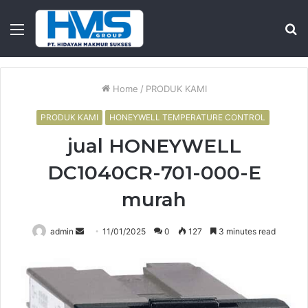
Menu
S
fo
Home
/
PRODUK KAMI
PRODUK KAMI
HONEYWELL TEMPERATURE CONTROL
jual HONEYWELL
DC1040CR-701-000-E
murah
Send
admin
11/01/2025
0
127
3 minutes read
an
email