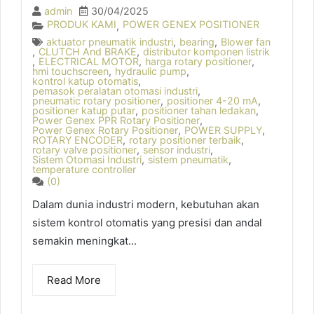
admin
30/04/2025
PRODUK KAMI
POWER GENEX POSITIONER
,
aktuator pneumatik industri
,
bearing
,
Blower fan
,
CLUTCH And BRAKE
,
distributor komponen listrik
,
ELECTRICAL MOTOR
,
harga rotary positioner
,
hmi touchscreen
,
hydraulic pump
,
kontrol katup otomatis
,
pemasok peralatan otomasi industri
,
pneumatic rotary positioner
,
positioner 4-20 mA
,
positioner katup putar
,
positioner tahan ledakan
,
Power Genex PPR Rotary Positioner
,
Power Genex Rotary Positioner
,
POWER SUPPLY
,
ROTARY ENCODER
,
rotary positioner terbaik
,
rotary valve positioner
,
sensor industri
,
Sistem Otomasi Industri
,
sistem pneumatik
,
temperature controller
(0)
Dalam dunia industri modern, kebutuhan akan
sistem kontrol otomatis yang presisi dan andal
semakin meningkat...
Read More