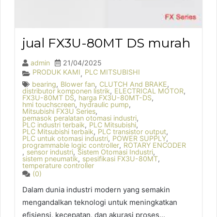
jual FX3U-80MT DS murah
admin
21/04/2025
PRODUK KAMI
PLC MITSUBISHI
,
bearing
,
Blower fan
,
CLUTCH And BRAKE
,
distributor komponen listrik
,
ELECTRICAL MOTOR
,
FX3U-80MT DS
,
harga FX3U-80MT-DS
,
hmi touchscreen
,
hydraulic pump
,
Mitsubishi FX3U Series
,
pemasok peralatan otomasi industri
,
PLC industri terbaik
,
PLC Mitsubishi
,
PLC Mitsubishi terbaik
,
PLC transistor output
,
PLC untuk otomasi industri
,
POWER SUPPLY
,
programmable logic controller
,
ROTARY ENCODER
,
sensor industri
,
Sistem Otomasi Industri
,
sistem pneumatik
,
spesifikasi FX3U-80MT
,
temperature controller
(0)
Dalam dunia industri modern yang semakin
mengandalkan teknologi untuk meningkatkan
efisiensi, kecepatan, dan akurasi proses...