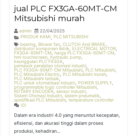
jual PLC FX3GA-60MT-CM
Mitsubishi murah
admin
22/04/2025
PRODUK KAMI
PLC MITSUBISHI
,
bearing
,
Blower fan
,
CLUTCH And BRAKE
,
distributor komponen listrik
,
ELECTRICAL MOTOR
,
FX3GA-60MT-CM
,
harga PLC FX3GA-60MT-CM
,
hmi touchscreen
,
hydraulic pump
,
keunggulan PLC FX3GA
,
pemasok peralatan otomasi industri
,
PLC FX3GA-60MT-CM Mitsubishi
,
PLC Mitsubishi
,
PLC Mitsubishi Electric
,
PLC Mitsubishi murah
,
PLC Mitsubishi terbaik
,
PLC untuk otomatisasi industri
,
POWER SUPPLY
,
programmable logic controller Mitsubishi
,
ROTARY ENCODER
,
sensor industri
,
Sistem Otomasi Industri
,
sistem pneumatik
,
spesifikasi PLC Mitsubishi
,
temperature controller
(0)
Dalam era industri 4.0 yang menuntut kecepatan,
efisiensi, dan akurasi tinggi dalam proses
produksi, kehadiran...