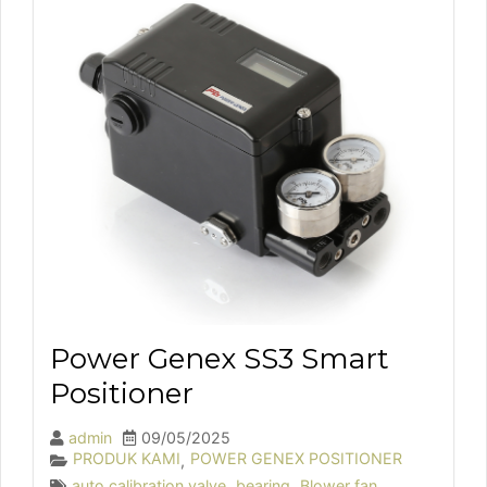
Power Genex SS3 Smart
Positioner
admin
09/05/2025
PRODUK KAMI
POWER GENEX POSITIONER
,
auto calibration valve
,
bearing
,
Blower fan
,