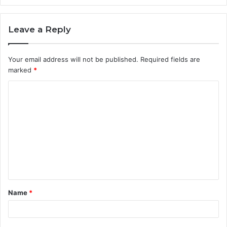
Leave a Reply
Your email address will not be published.
Required fields are
marked
*
C
o
m
m
e
n
t
Name
*
*