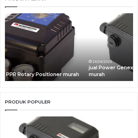
jual
jua
Power
Po
Genex
Ge
RSS2R
Sm
Smart
Po
Positioner
SS
murah
mu
24/04/2025
jual Power Genex RSS2R Smart Positioner
murah
PRODUK POPULER