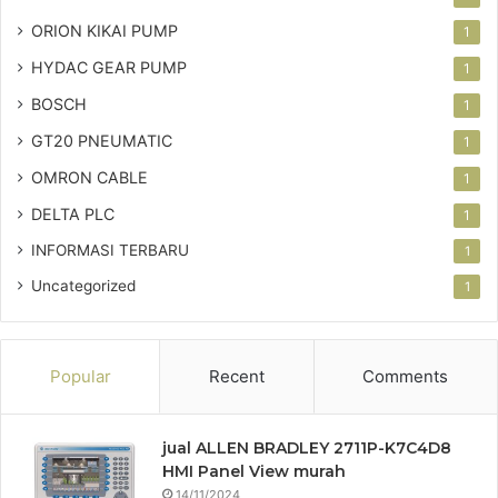
ORION KIKAI PUMP
1
HYDAC GEAR PUMP
1
BOSCH
1
GT20 PNEUMATIC
1
OMRON CABLE
1
DELTA PLC
1
INFORMASI TERBARU
1
Uncategorized
1
Popular
Recent
Comments
jual ALLEN BRADLEY 2711P-K7C4D8
HMI Panel View murah
14/11/2024