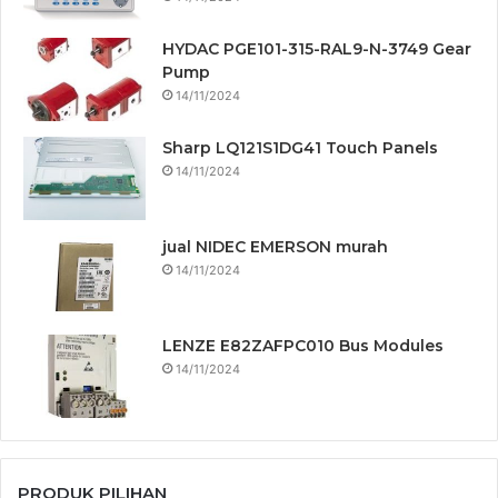
HYDAC PGE101-315-RAL9-N-3749 Gear
Pump
14/11/2024
Sharp LQ121S1DG41 Touch Panels
14/11/2024
jual NIDEC EMERSON murah
14/11/2024
LENZE E82ZAFPC010 Bus Modules
14/11/2024
PRODUK PILIHAN