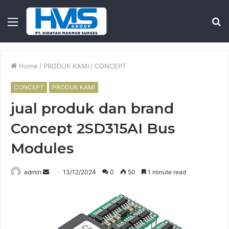
Menu
S
fo
Home
/
PRODUK KAMI
/
CONCEPT
CONCEPT
PRODUK KAMI
jual produk dan brand
Concept 2SD315AI Bus
Modules
Send
admin
13/12/2024
0
50
1 minute read
an
email