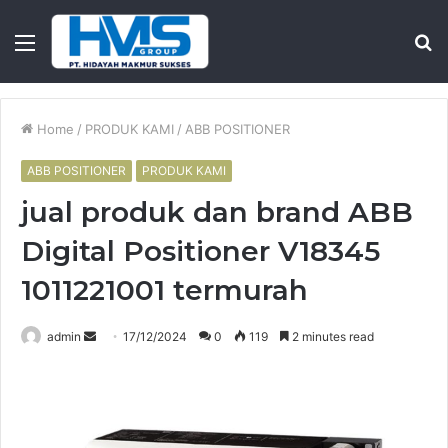
Menu
S
fo
Home
/
PRODUK KAMI
/
ABB POSITIONER
ABB POSITIONER
PRODUK KAMI
jual produk dan brand ABB
Digital Positioner V18345
1011221001 termurah
Send
admin
17/12/2024
0
119
2 minutes read
an
email