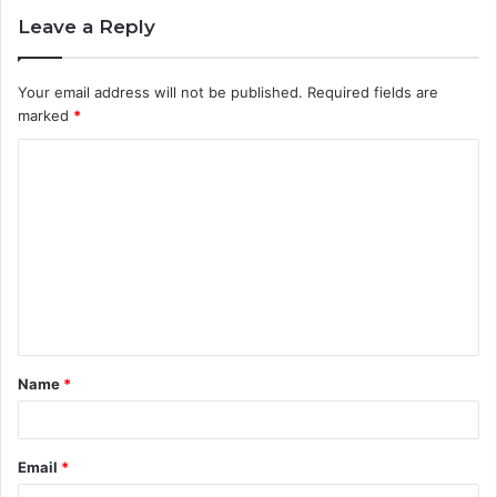
Leave a Reply
Your email address will not be published.
Required fields are
marked
*
C
o
m
m
e
n
t
Name
*
*
Email
*