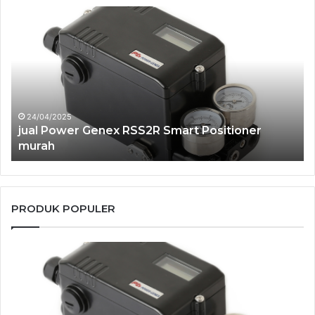
jual
jua
Power
Po
Genex
Ge
RSS2R
Sm
Smart
Po
Positioner
SS
murah
mu
24/04/2025
jual Power Genex RSS2R Smart Positioner
murah
PRODUK POPULER