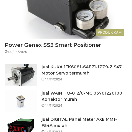
PRODUK KAMI
Power Genex SS3 Smart Positioner
09/05/2025
jual KUKA 1FK6081-6AF71-1ZZ9-Z S47
Motor Servo termurah
14/11/2024
jual WAIN HQ-012/0-MC 03701220100
Konektor murah
14/11/2024
jual DIGITAL Panel Meter AXE MM1-
F54A murah
14/11/2024