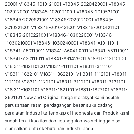
20001 V18345-1010121001 V18345-2020420001 V18345-
1020120001 V18345-102012100 1 V18345-2010521001
V18345-2020521001 V18345-2020121001 V18345-
2010221001 V1 8345-2010421001 V18345-2010121101
V18345-2010221001 V18346-1030220001 V18346
-1030210001 V18346-1030240001 V18341-A10111011
V18341-A50110011 V18341-A6041 0011 V18341-A51110011
V18341-A20111011 V18341-A61429011 V18311-112110100
V18 311-182110100 V18311-1111101 V18311-3111101
V18311-1622101 V18311-3622101 V1 8311-1112101 V18311-
1121101 V18311-1122101 V18311-3112101 V18311-3121101
V18 311-1621101 V18311-1821101 V18311-1822101 V18311-
3621101 New and Original harga merakyat.kami adalah
perusahaan resmi perdagangan besar suku cadang
peralatan industri terlengkap di Indonesia dan Produk kami
sudah teruji kualitas dan keunggulannya sehingga bisa
diandalkan untuk kebutuhan industri anda.