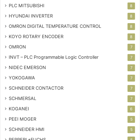
PLC MITSUBISHI
8
HYUNDAI INVERTER
8
OMRON DIGITAL TEMPERATURE CONTROL
8
KOYO ROTARY ENCODER
8
OMRON
7
INVT – PLC
Programmable Logic Controller
7
NIDEC EMERSON
7
YOKOGAWA
7
SCHNEIDER CONTACTOR
7
SCHMERSAL
7
KOGANEI
6
PEEI MOGER
5
SCHNEIDER HMI
5
PEPPERL+FUCHS
5