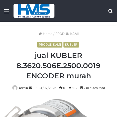
Menu
S
fo
Home
/
PRODUK KAMI
PRODUK KAMI
KUBLER
jual KUBLER
8.3620.506E.2500.0019
ENCODER murah
Send
admin
14/02/2025
0
112
2 minutes read
an
email