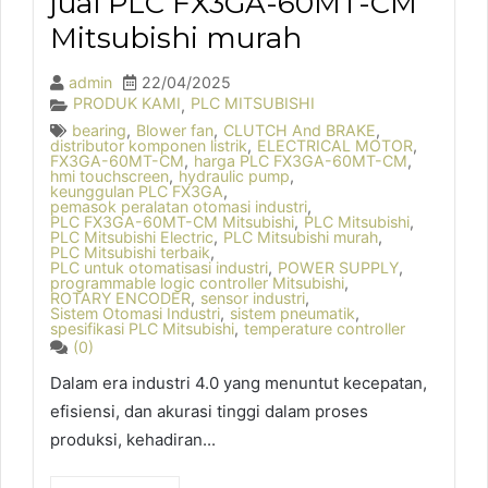
jual PLC FX3GA-60MT-CM
Mitsubishi murah
admin
22/04/2025
PRODUK KAMI
PLC MITSUBISHI
,
bearing
,
Blower fan
,
CLUTCH And BRAKE
,
distributor komponen listrik
,
ELECTRICAL MOTOR
,
FX3GA-60MT-CM
,
harga PLC FX3GA-60MT-CM
,
hmi touchscreen
,
hydraulic pump
,
keunggulan PLC FX3GA
,
pemasok peralatan otomasi industri
,
PLC FX3GA-60MT-CM Mitsubishi
,
PLC Mitsubishi
,
PLC Mitsubishi Electric
,
PLC Mitsubishi murah
,
PLC Mitsubishi terbaik
,
PLC untuk otomatisasi industri
,
POWER SUPPLY
,
programmable logic controller Mitsubishi
,
ROTARY ENCODER
,
sensor industri
,
Sistem Otomasi Industri
,
sistem pneumatik
,
spesifikasi PLC Mitsubishi
,
temperature controller
(0)
Dalam era industri 4.0 yang menuntut kecepatan,
efisiensi, dan akurasi tinggi dalam proses
produksi, kehadiran...