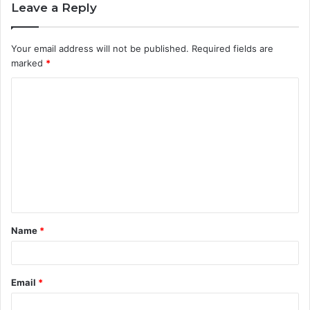
Leave a Reply
Your email address will not be published.
Required fields are
marked
*
C
o
m
m
e
n
t
Name
*
*
Email
*