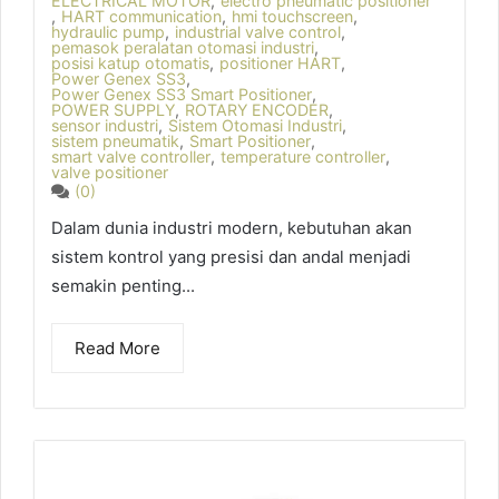
ELECTRICAL MOTOR
,
electro pneumatic positioner
,
HART communication
,
hmi touchscreen
,
hydraulic pump
,
industrial valve control
,
pemasok peralatan otomasi industri
,
posisi katup otomatis
,
positioner HART
,
Power Genex SS3
,
Power Genex SS3 Smart Positioner
,
POWER SUPPLY
,
ROTARY ENCODER
,
sensor industri
,
Sistem Otomasi Industri
,
sistem pneumatik
,
Smart Positioner
,
smart valve controller
,
temperature controller
,
valve positioner
(0)
Dalam dunia industri modern, kebutuhan akan
sistem kontrol yang presisi dan andal menjadi
semakin penting...
Read More