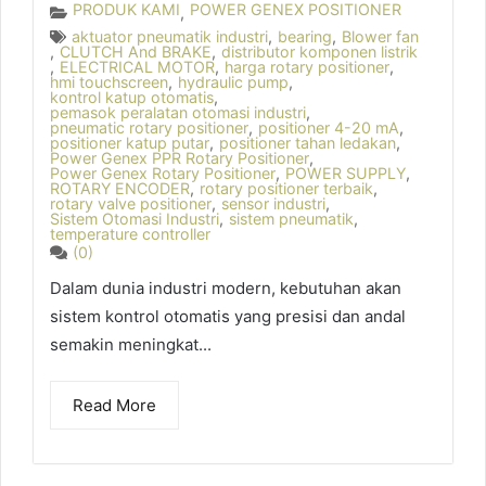
PRODUK KAMI
POWER GENEX POSITIONER
,
aktuator pneumatik industri
,
bearing
,
Blower fan
,
CLUTCH And BRAKE
,
distributor komponen listrik
,
ELECTRICAL MOTOR
,
harga rotary positioner
,
hmi touchscreen
,
hydraulic pump
,
kontrol katup otomatis
,
pemasok peralatan otomasi industri
,
pneumatic rotary positioner
,
positioner 4-20 mA
,
positioner katup putar
,
positioner tahan ledakan
,
Power Genex PPR Rotary Positioner
,
Power Genex Rotary Positioner
,
POWER SUPPLY
,
ROTARY ENCODER
,
rotary positioner terbaik
,
rotary valve positioner
,
sensor industri
,
Sistem Otomasi Industri
,
sistem pneumatik
,
temperature controller
(0)
Dalam dunia industri modern, kebutuhan akan
sistem kontrol otomatis yang presisi dan andal
semakin meningkat...
Read More