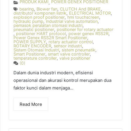
PRODUK KAMI
POWER GENEX POSITIONER
,
bearing
,
Blower fan
,
CLUTCH And BRAKE
,
distributor komponen listrik
,
ELECTRICAL MOTOR
,
explosion proof positioner
,
hmi touchscreen
,
hydraulic pump
,
industrial valve automation
,
pemasok peralatan otomasi industri
,
pneumatic positioner
,
positioner for rotary actuator
,
positioner HART protocol
,
power genex RSS2R
,
Power Genex RSS2R Smart Positioner
,
POWER SUPPLY
,
rotary actuator control
,
ROTARY ENCODER
,
sensor industri
,
Sistem Otomasi Industri
,
sistem pneumatik
,
Smart Positioner
,
smart valve controller
,
temperature controller
,
valve positioner
(0)
Dalam dunia industri modern, efisiensi
operasional dan akurasi kontrol merupakan dua
faktor kunci dalam menjaga...
Read More