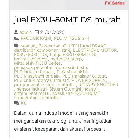
jual FX3U-80MT DS murah
admin
21/04/2025
PRODUK KAMI
PLC MITSUBISHI
,
bearing
,
Blower fan
,
CLUTCH And BRAKE
,
distributor komponen listrik
,
ELECTRICAL MOTOR
,
FX3U-80MT DS
,
harga FX3U-80MT-DS
,
hmi touchscreen
,
hydraulic pump
,
Mitsubishi FX3U Series
,
pemasok peralatan otomasi industri
,
PLC industri terbaik
,
PLC Mitsubishi
,
PLC Mitsubishi terbaik
,
PLC transistor output
,
PLC untuk otomasi industri
,
POWER SUPPLY
,
programmable logic controller
,
ROTARY ENCODER
,
sensor industri
,
Sistem Otomasi Industri
,
sistem pneumatik
,
spesifikasi FX3U-80MT
,
temperature controller
(0)
Dalam dunia industri modern yang semakin
mengandalkan teknologi untuk meningkatkan
efisiensi, kecepatan, dan akurasi proses...