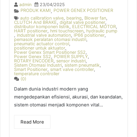
admin
23/04/2025
PRODUK KAMI
POWER GENEX POSITIONER
,
auto calibration valve
,
bearing
,
Blower fan
,
CLUTCH And BRAKE
,
digital valve positioner
,
distributor komponen listrik
,
ELECTRICAL MOTOR
,
HART positioner
,
hmi touchscreen
,
hydraulic pump
,
industrial valve automation
,
IP66 positioner
,
pemasok peralatan otomasi industri
,
pneumatic actuator control
,
positioner untuk aktuator
,
Power Genex Smart Positioner SS2
,
Power Genex SS2
,
POWER SUPPLY
,
ROTARY ENCODER
,
sensor industri
,
Sistem Otomasi Industri
,
sistem pneumatik
,
Smart Positioner
,
smart valve controller
,
temperature controller
(0)
Dalam dunia industri modern yang
mengedepankan efisiensi, akurasi, dan keandalan,
sistem otomasi menjadi komponen vital...
Read More