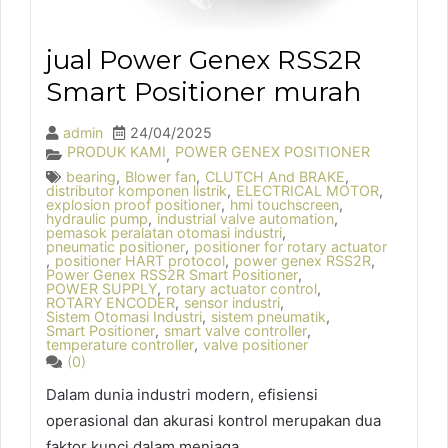
jual Power Genex RSS2R
Smart Positioner murah
admin
24/04/2025
PRODUK KAMI
POWER GENEX POSITIONER
,
bearing
,
Blower fan
,
CLUTCH And BRAKE
,
distributor komponen listrik
,
ELECTRICAL MOTOR
,
explosion proof positioner
,
hmi touchscreen
,
hydraulic pump
,
industrial valve automation
,
pemasok peralatan otomasi industri
,
pneumatic positioner
,
positioner for rotary actuator
,
positioner HART protocol
,
power genex RSS2R
,
Power Genex RSS2R Smart Positioner
,
POWER SUPPLY
,
rotary actuator control
,
ROTARY ENCODER
,
sensor industri
,
Sistem Otomasi Industri
,
sistem pneumatik
,
Smart Positioner
,
smart valve controller
,
temperature controller
,
valve positioner
(0)
Dalam dunia industri modern, efisiensi
operasional dan akurasi kontrol merupakan dua
faktor kunci dalam menjaga...