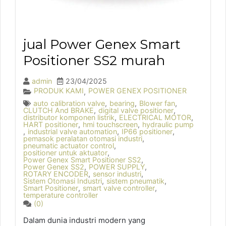
jual Power Genex Smart
Positioner SS2 murah
admin
23/04/2025
PRODUK KAMI
POWER GENEX POSITIONER
,
auto calibration valve
,
bearing
,
Blower fan
,
CLUTCH And BRAKE
,
digital valve positioner
,
distributor komponen listrik
,
ELECTRICAL MOTOR
,
HART positioner
,
hmi touchscreen
,
hydraulic pump
,
industrial valve automation
,
IP66 positioner
,
pemasok peralatan otomasi industri
,
pneumatic actuator control
,
positioner untuk aktuator
,
Power Genex Smart Positioner SS2
,
Power Genex SS2
,
POWER SUPPLY
,
ROTARY ENCODER
,
sensor industri
,
Sistem Otomasi Industri
,
sistem pneumatik
,
Smart Positioner
,
smart valve controller
,
temperature controller
(0)
Dalam dunia industri modern yang