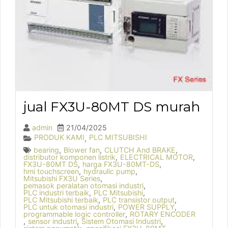
jual FX3U-80MT DS murah
admin
21/04/2025
PRODUK KAMI
PLC MITSUBISHI
,
bearing
,
Blower fan
,
CLUTCH And BRAKE
,
distributor komponen listrik
,
ELECTRICAL MOTOR
,
FX3U-80MT DS
,
harga FX3U-80MT-DS
,
hmi touchscreen
,
hydraulic pump
,
Mitsubishi FX3U Series
,
pemasok peralatan otomasi industri
,
PLC industri terbaik
,
PLC Mitsubishi
,
PLC Mitsubishi terbaik
,
PLC transistor output
,
PLC untuk otomasi industri
,
POWER SUPPLY
,
programmable logic controller
,
ROTARY ENCODER
,
sensor industri
,
Sistem Otomasi Industri
,