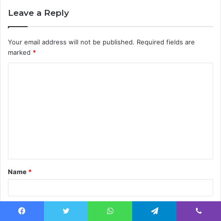
Leave a Reply
Your email address will not be published.
Required fields are
marked
*
C
o
m
m
e
n
t
Name
*
*
Email
*
Facebook
Twitter
WhatsApp
Telegram
Viber