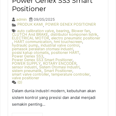
Power Genex SS3 Smart
Positioner
admin
09/05/2025
PRODUK KAMI
POWER GENEX POSITIONER
,
auto calibration valve
,
bearing
,
Blower fan
,
CLUTCH And BRAKE
,
distributor komponen listrik
,
ELECTRICAL MOTOR
,
electro pneumatic positioner
,
HART communication
,
hmi touchscreen
,
hydraulic pump
,
industrial valve control
,
pemasok peralatan otomasi industri
,
posisi katup otomatis
,
positioner HART
,
Power Genex SS3
,
Power Genex SS3 Smart Positioner
,
POWER SUPPLY
,
ROTARY ENCODER
,
sensor industri
,
Sistem Otomasi Industri
,
sistem pneumatik
,
Smart Positioner
,
smart valve controller
,
temperature controller
,
valve positioner
(0)
Dalam dunia industri modern, kebutuhan akan
sistem kontrol yang presisi dan andal menjadi
semakin penting...