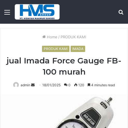
Menu
S
fo
Home
/
PRODUK KAMI
PRODUK KAMI
IMADA
jual Imada Force Gauge FB-
100 murah
Send
admin
18/01/2025
0
120
4 minutes read
an
email