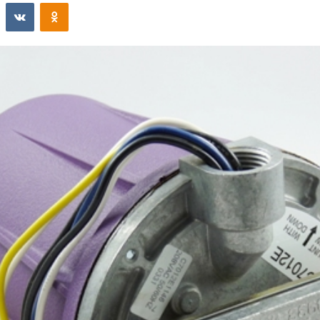
st
Reddit
VKontakte
Odnoklassniki
email