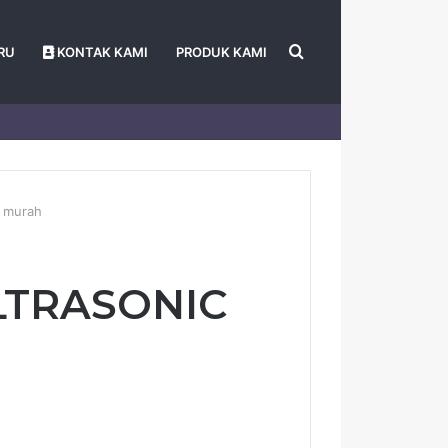
Search
RU
KONTAK KAMI
PRODUK KAMI
for
 murah
ULTRASONIC