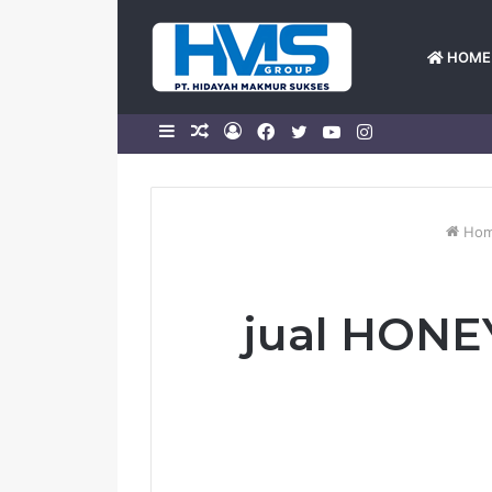
HOME
Sidebar
Random
Log
Facebook
Twitter
YouTube
Instagram
Article
In
Ho
jual HONE