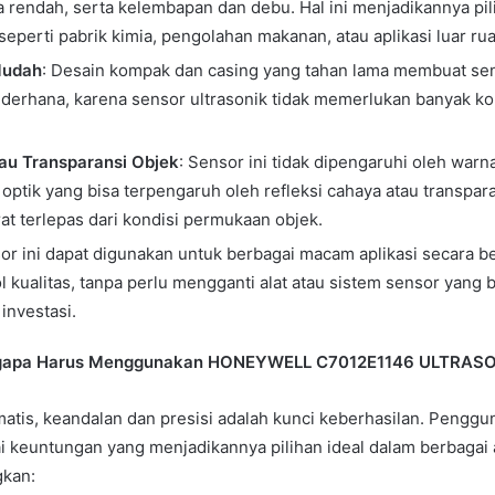
 rendah, serta kelembapan dan debu. Hal ini menjadikannya pili
seperti pabrik kimia, pengolahan makanan, atau aplikasi luar ru
Mudah
: Desain kompak dan casing yang tahan lama membuat sen
 sederhana, karena sensor ultrasonik tidak memerlukan banyak
au Transparansi Objek
: Sensor ini tidak dipengaruhi oleh warna
ptik yang bisa terpengaruh oleh refleksi cahaya atau transparan
 terlepas dari kondisi permukaan objek.
sor ini dapat digunakan untuk berbagai macam aplikasi secara b
 kualitas, tanpa perlu mengganti alat atau sistem sensor yang 
investasi.
gapa Harus Menggunakan HONEYWELL C7012E1146 ULTRAS
omatis, keandalan dan presisi adalah kunci keberhasilan. Pe
keuntungan yang menjadikannya pilihan ideal dalam berbagai a
gkan: