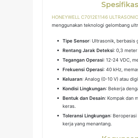
Spesifik
HONEYWELL C7012E1146 ULTRASONI
menggunakan teknologi gelombang ultras
Tipe Sensor
: Ultrasonik, berbasis
Rentang Jarak Deteksi
: 0,3 meter
Tegangan Operasi
: 12-24 VDC, me
Frekuensi Operasi
: 40 kHz, memas
Keluaran
: Analog (0-10 V) atau di
Kondisi Lingkungan
: Bekerja deng
Bentuk dan Desain
: Kompak dan m
keras.
Toleransi Lingkungan
: Beroperasi
kerja yang menantang.