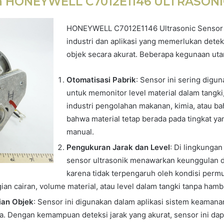
 HONEYWELL C7012E1146 ULTRASON
HONEYWELL C7012E1146 Ultrasonic Sensor 
industri dan aplikasi yang memerlukan dete
objek secara akurat. Beberapa kegunaan uta
Otomatisasi Pabrik
: Sensor ini sering digu
untuk memonitor level material dalam tangki, 
industri pengolahan makanan, kimia, atau ba
bahwa material tetap berada pada tingkat ya
manual.
Pengukuran Jarak dan Level
: Di lingkungan
sensor ultrasonik menawarkan keunggulan di
karena tidak terpengaruh oleh kondisi perm
n cairan, volume material, atau level dalam tangki tanpa hamba
ian Objek
: Sensor ini digunakan dalam aplikasi sistem keaman
. Dengan kemampuan deteksi jarak yang akurat, sensor ini d