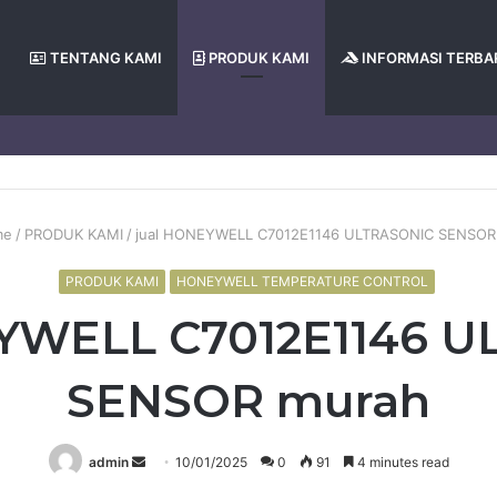
TENTANG KAMI
PRODUK KAMI
INFORMASI TERBA
me
/
PRODUK KAMI
/
jual HONEYWELL C7012E1146 ULTRASONIC SENSOR
PRODUK KAMI
HONEYWELL TEMPERATURE CONTROL
YWELL C7012E1146 
SENSOR murah
Send
admin
10/01/2025
0
91
4 minutes read
an