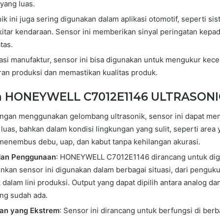
yang luas.
nik ini juga sering digunakan dalam aplikasi otomotif, seperti si
kitar kendaraan. Sensor ini memberikan sinyal peringatan kep
tas.
kasi manufaktur, sensor ini bisa digunakan untuk mengukur kec
iran produksi dan memastikan kualitas produk.
n HONEYWELL C7012E1146 ULTRASON
engan menggunakan gelombang ultrasonik, sensor ini dapat me
 luas, bahkan dalam kondisi lingkungan yang sulit, seperti ar
enembus debu, uap, dan kabut tanpa kehilangan akurasi.
 dan Penggunaan
: HONEYWELL C7012E1146 dirancang untuk digu
kan sensor ini digunakan dalam berbagai situasi, dari penguk
alam lini produksi. Output yang dapat dipilih antara analog dan
ang sudah ada.
gan yang Ekstrem
: Sensor ini dirancang untuk berfungsi di ber