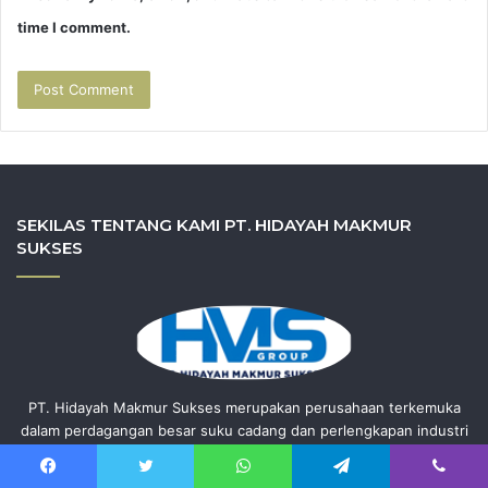
time I comment.
SEKILAS TENTANG KAMI PT. HIDAYAH MAKMUR
SUKSES
PT. Hidayah Makmur Sukses merupakan perusahaan terkemuka
dalam perdagangan besar suku cadang dan perlengkapan industri
yang bergerak dalam bidang Sistem Otomasi Industri, Komponen
Listrik, Sistem Pneumatik, Hidrolik dan Kontrol Sistem. Perusahaan
Facebook
Twitter
WhatsApp
Telegram
Viber