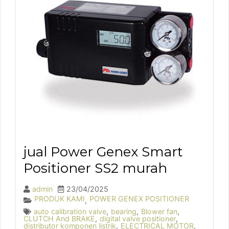
jual Power Genex Smart
Positioner SS2 murah
admin
23/04/2025
PRODUK KAMI
POWER GENEX POSITIONER
,
auto calibration valve
,
bearing
,
Blower fan
,
CLUTCH And BRAKE
,
digital valve positioner
,
distributor komponen listrik
,
ELECTRICAL MOTOR
,