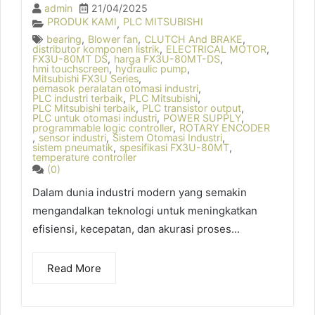
admin
21/04/2025
PRODUK KAMI
PLC MITSUBISHI
,
bearing
,
Blower fan
,
CLUTCH And BRAKE
,
distributor komponen listrik
,
ELECTRICAL MOTOR
,
FX3U-80MT DS
,
harga FX3U-80MT-DS
,
hmi touchscreen
,
hydraulic pump
,
Mitsubishi FX3U Series
,
pemasok peralatan otomasi industri
,
PLC industri terbaik
,
PLC Mitsubishi
,
PLC Mitsubishi terbaik
,
PLC transistor output
,
PLC untuk otomasi industri
,
POWER SUPPLY
,
programmable logic controller
,
ROTARY ENCODER
,
sensor industri
,
Sistem Otomasi Industri
,
sistem pneumatik
,
spesifikasi FX3U-80MT
,
temperature controller
(0)
Dalam dunia industri modern yang semakin
mengandalkan teknologi untuk meningkatkan
efisiensi, kecepatan, dan akurasi proses...
Read More