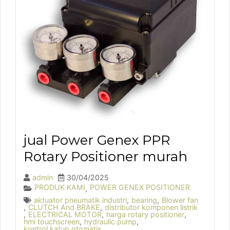
jual Power Genex PPR
Rotary Positioner murah
admin
30/04/2025
PRODUK KAMI
POWER GENEX POSITIONER
,
aktuator pneumatik industri
,
bearing
,
Blower fan
,
CLUTCH And BRAKE
,
distributor komponen listrik
,
ELECTRICAL MOTOR
,
harga rotary positioner
,
hmi touchscreen
,
hydraulic pump
,
kontrol katup otomatis
,