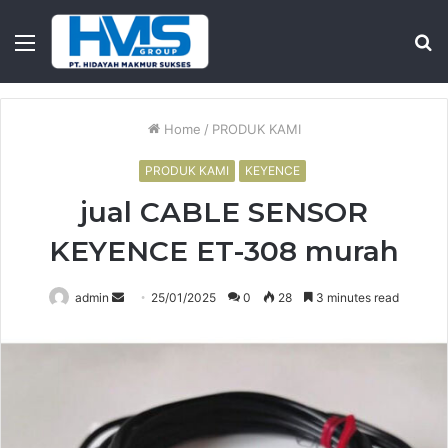
Menu
S
fo
Home
/
PRODUK KAMI
PRODUK KAMI
KEYENCE
jual CABLE SENSOR
KEYENCE ET-308 murah
Send
admin
25/01/2025
0
28
3 minutes read
an
email