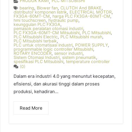
PRODUK KAMI
PLC MITSUBISHI
,
bearing
,
Blower fan
,
CLUTCH And BRAKE
,
distributor komponen listrik
,
ELECTRICAL MOTOR
,
FX3GA-60MT-CM
,
harga PLC FX3GA-60MT-CM
,
hmi touchscreen
,
hydraulic pump
,
keunggulan PLC FX3GA
,
pemasok peralatan otomasi industri
,
PLC FX3GA-60MT-CM Mitsubishi
,
PLC Mitsubishi
,
PLC Mitsubishi Electric
,
PLC Mitsubishi murah
,
PLC Mitsubishi terbaik
,
PLC untuk otomatisasi industri
,
POWER SUPPLY
,
programmable logic controller Mitsubishi
,
ROTARY ENCODER
,
sensor industri
,
Sistem Otomasi Industri
,
sistem pneumatik
,
spesifikasi PLC Mitsubishi
,
temperature controller
(0)
Dalam era industri 4.0 yang menuntut kecepatan,
efisiensi, dan akurasi tinggi dalam proses
produksi, kehadiran...
Read More