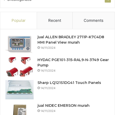
Popular
Recent
Comments
jual ALLEN BRADLEY 2711P-K7C4D8
HMI Panel View murah
14/11/2024
HYDAC PGE101-315-RAL9-N-3749 Gear
Pump
14/11/2024
Sharp LQ121S1DG41 Touch Panels
14/11/2024
jual NIDEC EMERSON murah
14/11/2024