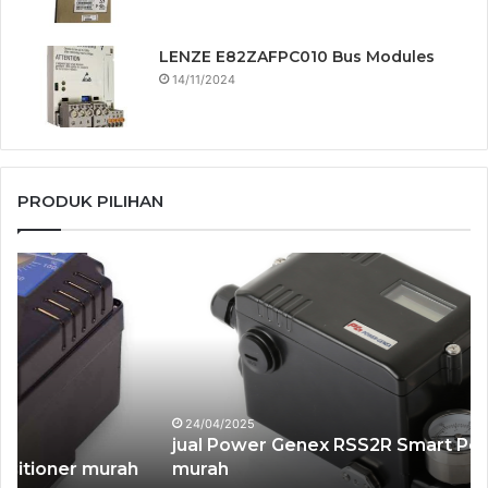
LENZE E82ZAFPC010 Bus Modules
14/11/2024
PRODUK PILIHAN
jual
jua
Power
Po
Genex
Ge
RSS2R
Sm
Smart
Po
Positioner
SS
murah
mu
24/04/2025
jual Power Genex RSS2R Smart Positioner
murah