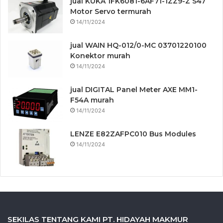
jual KUKA 1FK6081-6AF71-1ZZ9-Z S47
Motor Servo termurah
14/11/2024
jual WAIN HQ-012/0-MC 03701220100
Konektor murah
14/11/2024
jual DIGITAL Panel Meter AXE MM1-
F54A murah
14/11/2024
LENZE E82ZAFPC010 Bus Modules
14/11/2024
SEKILAS TENTANG KAMI PT. HIDAYAH MAKMUR