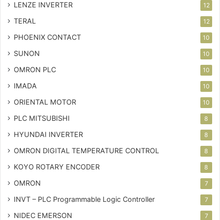
LENZE INVERTER
12
TERAL
12
PHOENIX CONTACT
10
SUNON
10
OMRON PLC
10
IMADA
10
ORIENTAL MOTOR
10
PLC MITSUBISHI
8
HYUNDAI INVERTER
8
OMRON DIGITAL TEMPERATURE CONTROL
8
KOYO ROTARY ENCODER
8
OMRON
7
INVT – PLC
Programmable Logic Controller
7
NIDEC EMERSON
7