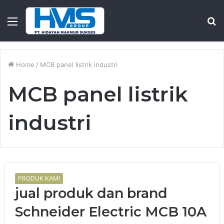
Menu
S
fo
Home
/
MCB panel listrik industri
MCB panel listrik
industri
PRODUK KAMI
jual produk dan brand
Schneider Electric MCB 10A