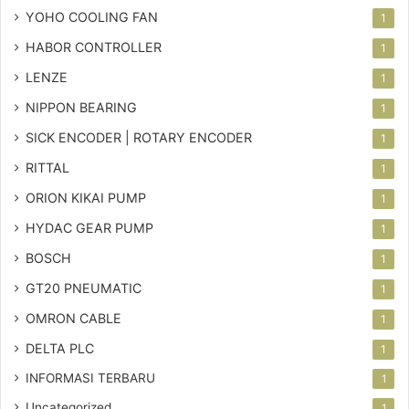
YOHO COOLING FAN
1
HABOR CONTROLLER
1
LENZE
1
NIPPON BEARING
1
SICK ENCODER | ROTARY ENCODER
1
RITTAL
1
ORION KIKAI PUMP
1
HYDAC GEAR PUMP
1
BOSCH
1
GT20 PNEUMATIC
1
OMRON CABLE
1
DELTA PLC
1
INFORMASI TERBARU
1
Uncategorized
1