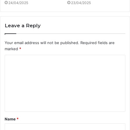
24/04/2025
23/04/2025
Leave a Reply
Your email address will not be published.
Required fields are
marked
*
C
o
m
m
e
n
t
Name
*
*