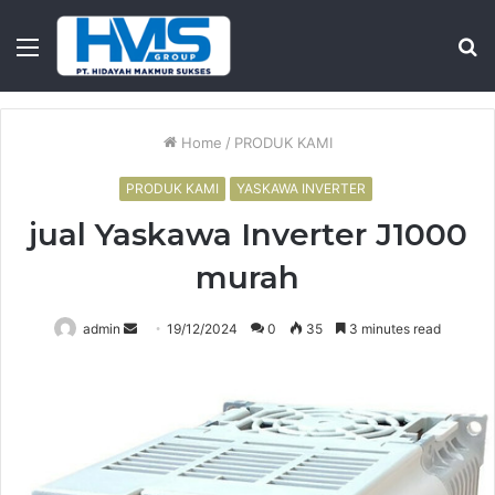
Menu
S
fo
Home
/
PRODUK KAMI
PRODUK KAMI
YASKAWA INVERTER
jual Yaskawa Inverter J1000
murah
Send
admin
19/12/2024
0
35
3 minutes read
an
email