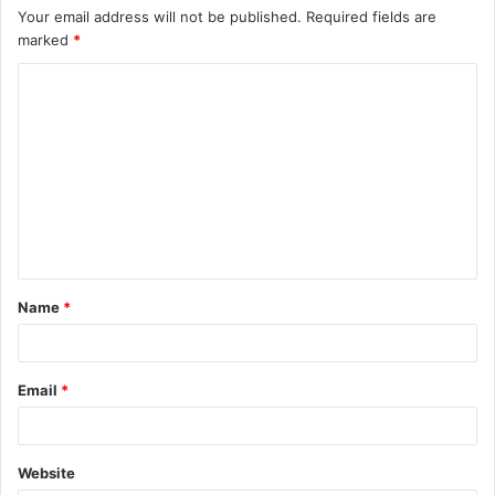
Your email address will not be published.
Required fields are
marked
*
C
o
m
m
e
n
t
Name
*
*
Email
*
Website