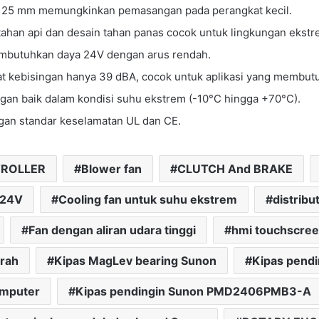
 25 mm memungkinkan pemasangan pada perangkat kecil.
tahan api dan desain tahan panas cocok untuk lingkungan ekstr
butuhkan daya 24V dengan arus rendah.
t kebisingan hanya 39 dBA, cocok untuk aplikasi yang membutu
gan baik dalam kondisi suhu ekstrem (-10°C hingga +70°C).
an standar keselamatan UL dan CE.
TROLLER
Blower fan
CLUTCH And BRAKE
 24V
Cooling fan untuk suhu ekstrem
distribu
Fan dengan aliran udara tinggi
hmi touchscre
urah
Kipas MagLev bearing Sunon
Kipas pendi
omputer
Kipas pendingin Sunon PMD2406PMB3-A