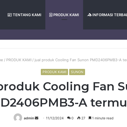
TENTANG KAMI
PRODUK KAMI
INFORMASI TERBA
me
/
PRODUK KAMI
/
jual produk Cooling Fan Sunon PMD2406PMB3-A te
PRODUK KAMI
SUNON
 produk Cooling Fan 
D2406PMB3-A termu
Send
admin
11/12/2024
0
27
1 minute read
an