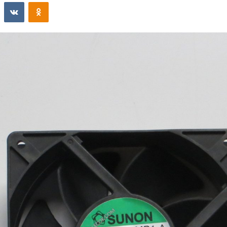
st
Reddit
VKontakte
Odnoklassniki
email