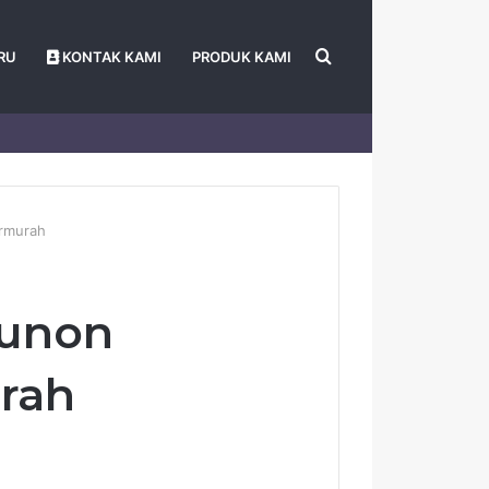
Search
RU
KONTAK KAMI
PRODUK KAMI
for
rmurah
Sunon
rah