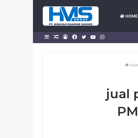
HOME
Sidebar
Random
Log
Facebook
Twitter
YouTube
Instagram
Article
In
Ho
jual
PM