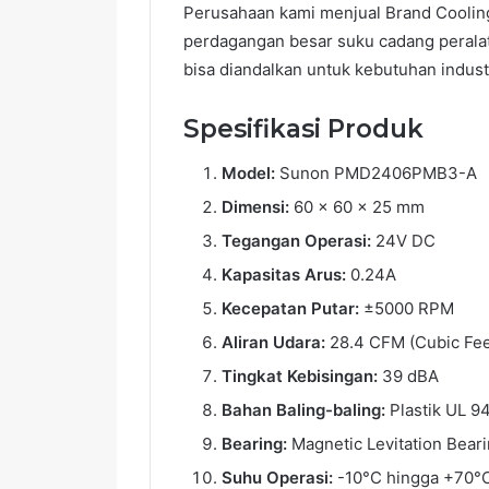
Perusahaan kami menjual Brand Cooli
perdagangan besar suku cadang peralata
bisa diandalkan untuk kebutuhan indust
Spesifikasi Produk
Model:
Sunon PMD2406PMB3-A
Dimensi:
60 x 60 x 25 mm
Tegangan Operasi:
24V DC
Kapasitas Arus:
0.24A
Kecepatan Putar:
±5000 RPM
Aliran Udara:
28.4 CFM (Cubic Fee
Tingkat Kebisingan:
39 dBA
Bahan Baling-baling:
Plastik UL 94
Bearing:
Magnetic Levitation Bear
Suhu Operasi:
-10°C hingga +70°