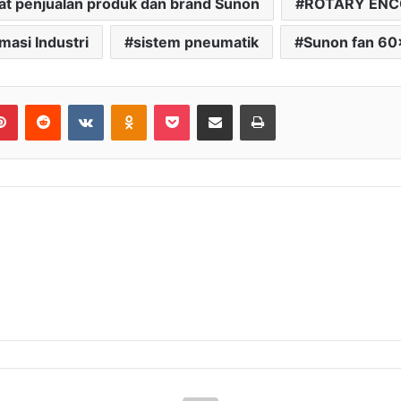
at penjualan produk dan brand Sunon
ROTARY EN
masi Industri
sistem pneumatik
Sunon fan 6
lr
Pinterest
Reddit
VKontakte
Odnoklassniki
Pocket
Share via Email
Print