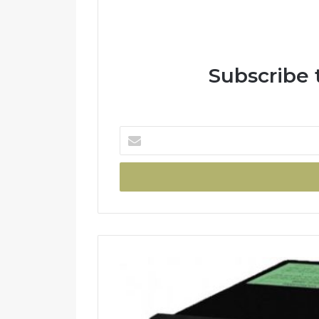
Subscribe 
Enter
your
Email
address