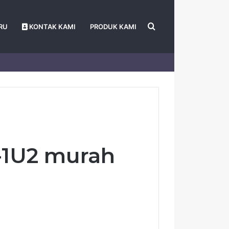
Search
RU
KONTAK KAMI
PRODUK KAMI
for
-1U2 murah