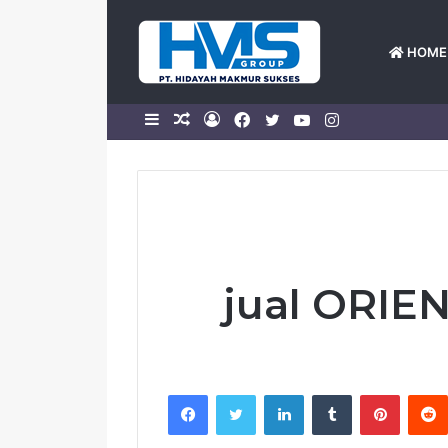
HOME
Sidebar
Random
Log
Facebook
Twitter
YouTube
Instagram
Article
In
jual ORIE
Facebook
Twitter
LinkedIn
Tumblr
Pintere