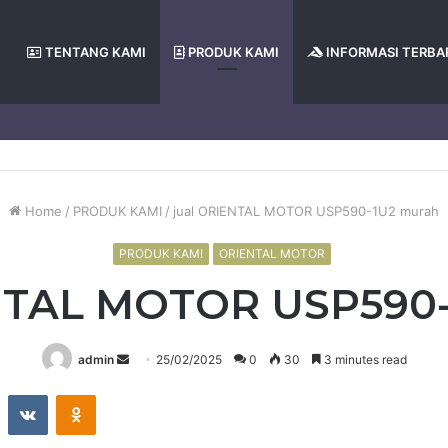
TENTANG KAMI
PRODUK KAMI
INFORMASI TERBA
Home
/
PRODUK KAMI
/
jual ORIENTAL MOTOR USP590-1U2 murah
PRODUK KAMI
ORIENTAL MOTOR
NTAL MOTOR USP590
Send
admin
25/02/2025
0
30
3 minutes read
an
st
Reddit
VKontakte
Odnoklassniki
email