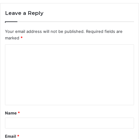
Leave a Reply
Your email address will not be published.
Required fields are
marked
*
C
o
m
m
e
n
t
Name
*
*
Email
*