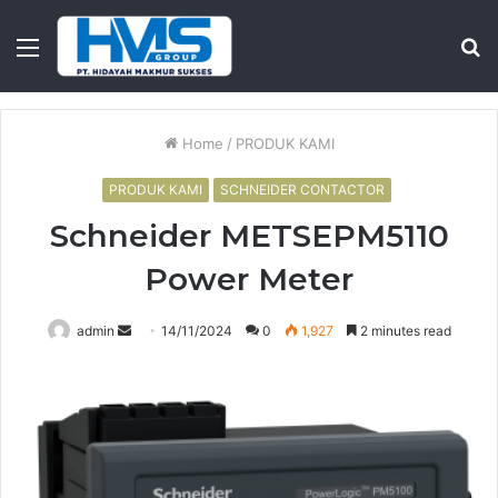
Menu
S
fo
Home
/
PRODUK KAMI
PRODUK KAMI
SCHNEIDER CONTACTOR
Schneider METSEPM5110
Power Meter
Send
admin
14/11/2024
0
1,927
2 minutes read
an
email