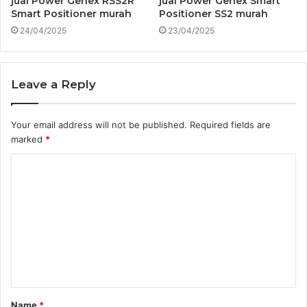
jual Power Genex RSS2R
jual Power Genex Smart
Smart Positioner murah
Positioner SS2 murah
24/04/2025
23/04/2025
Leave a Reply
Your email address will not be published.
Required fields are
marked
*
C
o
m
m
e
n
t
Name
*