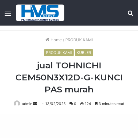
Menu
S
fo
Home
/
PRODUK KAMI
PRODUK KAMI
KUBLER
jual TOHNICHI
CEM50N3X12D-G-KUNCI
PAS murah
Send
admin
13/02/2025
0
124
3 minutes read
an
email