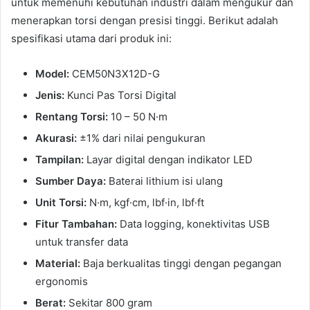
untuk memenuhi kebutuhan industri dalam mengukur dan
menerapkan torsi dengan presisi tinggi. Berikut adalah
spesifikasi utama dari produk ini:
Model:
CEM50N3X12D-G
Jenis:
Kunci Pas Torsi Digital
Rentang Torsi:
10 – 50 N·m
Akurasi:
±1% dari nilai pengukuran
Tampilan:
Layar digital dengan indikator LED
Sumber Daya:
Baterai lithium isi ulang
Unit Torsi:
N·m, kgf·cm, lbf·in, lbf·ft
Fitur Tambahan:
Data logging, konektivitas USB
untuk transfer data
Material:
Baja berkualitas tinggi dengan pegangan
ergonomis
Berat:
Sekitar 800 gram